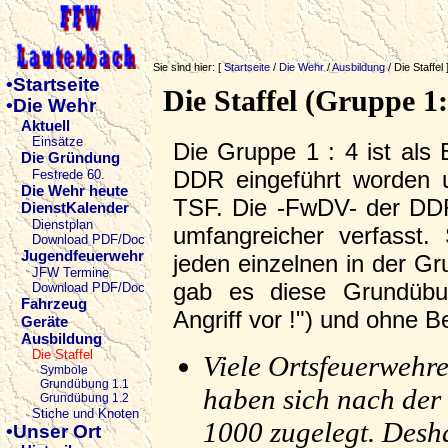
Sie sind hier: [
Startseite
/
Die Wehr
/
Ausbildung
/ Die Staffel 
•Startseite
Die Staffel (Gruppe 1
•Die Wehr
Aktuell
Einsätze
Die Gruppe 1 : 4 ist al
Die Gründung
DDR eingeführt worden u
Festrede 60.
Die Wehr heute
TSF. Die -FwDV- der DD
DienstKalender
Dienstplan
umfangreicher verfasst.
Download PDF/Doc
Jugendfeuerwehr
jeden einzelnen in der Gr
JFW Termine
gab es diese Grundübun
Download PDF/Doc
Fahrzeug
Angriff vor !") und ohne Ber
Geräte
Ausbildung
Die Staffel
Viele Ortsfeuerwehr
Symbole
Grundübung 1.1
haben sich nach der
Grundübung 1.2
Stiche und Knoten
1000 zugelegt. Desh
•Unser Ort