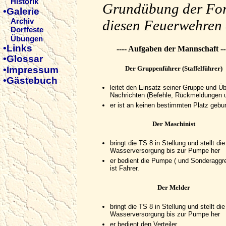
Historik
Grundübung der Fo
•Galerie
diesen Feuerwehren 
Archiv
Dorffeste
Übungen
•Links
---- Aufgaben der Mannschaft --
•Glossar
•Impressum
Der Gruppenführer (Staffelführer)
•Gästebuch
leitet den Einsatz seiner Gruppe und Üb
Nachrichten (Befehle, Rückmeldungen 
er ist an keinen bestimmten Platz geb
Der Maschinist
bringt die TS 8 in Stellung und stellt die
Wasserversorgung bis zur Pumpe her
er bedient die Pumpe ( und Sonderaggr
ist Fahrer.
Der Melder
bringt die TS 8 in Stellung und stellt die
Wasserversorgung bis zur Pumpe her
er bedient den Verteiler.